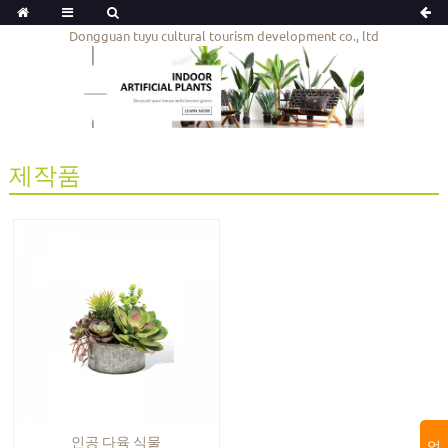
Dongguan tuyu cultural tourism development co., ltd
제작품
인공 다육 식물